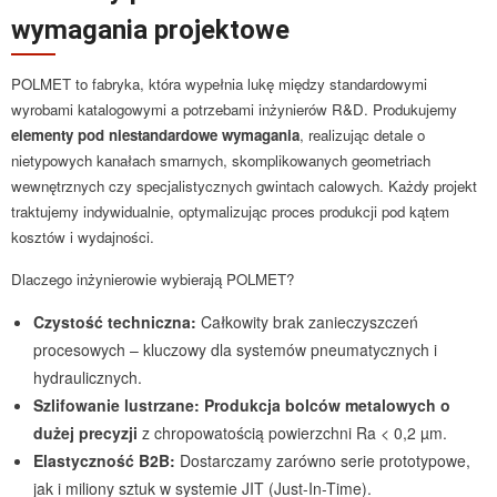
wymagania projektowe
POLMET to fabryka, która wypełnia lukę między standardowymi
wyrobami katalogowymi a potrzebami inżynierów R&D. Produkujemy
elementy pod niestandardowe wymagania
, realizując detale o
nietypowych kanałach smarnych, skomplikowanych geometriach
wewnętrznych czy specjalistycznych gwintach calowych. Każdy projekt
traktujemy indywidualnie, optymalizując proces produkcji pod kątem
kosztów i wydajności.
Dlaczego inżynierowie wybierają POLMET?
Czystość techniczna:
Całkowity brak zanieczyszczeń
procesowych – kluczowy dla systemów pneumatycznych i
hydraulicznych.
Szlifowanie lustrzane:
Produkcja bolców metalowych o
dużej precyzji
z chropowatością powierzchni Ra < 0,2 µm.
Elastyczność B2B:
Dostarczamy zarówno serie prototypowe,
jak i miliony sztuk w systemie JIT (Just-In-Time).