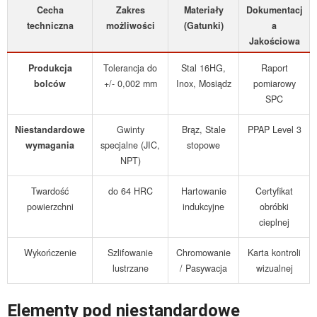
Cecha
Zakres
Materiały
Dokumentacj
techniczna
możliwości
(Gatunki)
a
Jakościowa
Produkcja
Tolerancja do
Stal 16HG,
Raport
bolców
+/- 0,002 mm
Inox, Mosiądz
pomiarowy
SPC
Niestandardowe
Gwinty
Brąz, Stale
PPAP Level 3
wymagania
specjalne (JIC,
stopowe
NPT)
Twardość
do 64 HRC
Hartowanie
Certyfikat
powierzchni
indukcyjne
obróbki
cieplnej
Wykończenie
Szlifowanie
Chromowanie
Karta kontroli
lustrzane
/ Pasywacja
wizualnej
Elementy pod niestandardowe