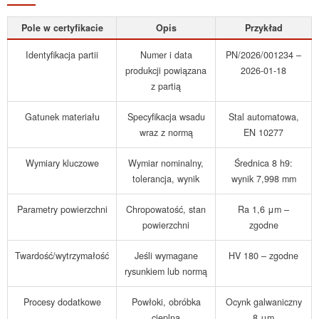
Pole w certyfikacie
Opis
Przykład
Identyfikacja partii
Numer i data
PN/2026/001234 –
produkcji powiązana
2026-01-18
z partią
Gatunek materiału
Specyfikacja wsadu
Stal automatowa,
wraz z normą
EN 10277
Wymiary kluczowe
Wymiar nominalny,
Średnica 8 h9:
tolerancja, wynik
wynik 7,998 mm
Parametry powierzchni
Chropowatość, stan
Ra 1,6 μm –
powierzchni
zgodne
Twardość/wytrzymałość
Jeśli wymagane
HV 180 – zgodne
rysunkiem lub normą
Procesy dodatkowe
Powłoki, obróbka
Ocynk galwaniczny
cieplna
8 μm