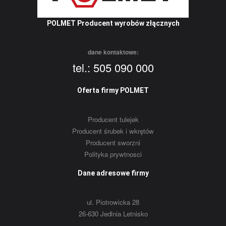
POLMET Producent wyrobów złącznych
dane kontaktowe:
tel.: 505 090 000
Oferta firmy POLMET
Producent tulejek
Producent śrubek i wkrętów
Producent sworzni
Polityka prywtnosci
Dane adresowe firmy
ul. Piotrowicka 28
26-630 Jedlnia Letnisko