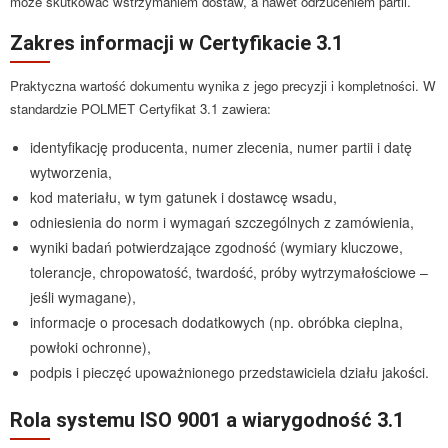
może skutkować wstrzymaniem dostaw, a nawet odrzuceniem partii.
Zakres informacji w Certyfikacie 3.1
Praktyczna wartość dokumentu wynika z jego precyzji i kompletności. W
standardzie POLMET Certyfikat 3.1 zawiera:
identyfikację producenta, numer zlecenia, numer partii i datę
wytworzenia,
kod materiału, w tym gatunek i dostawcę wsadu,
odniesienia do norm i wymagań szczególnych z zamówienia,
wyniki badań potwierdzające zgodność (wymiary kluczowe,
tolerancje, chropowatość, twardość, próby wytrzymałościowe –
jeśli wymagane),
informacje o procesach dodatkowych (np. obróbka cieplna,
powłoki ochronne),
podpis i pieczęć upoważnionego przedstawiciela działu jakości.
Rola systemu ISO 9001 a wiarygodność 3.1