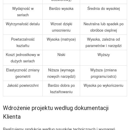
Wydajność w
Bardzo wysoka
Średnia do wysokiej
seriach
Wytrzymałość detalu
Wzrost dzięki
Neutralna lub spadek po
umocnieniu
obróbce cieplnej
Powtarzalność
Wysoka (matryce)
Wysoka, zależna od
kształtu
parametrów i narzędzi
Koszt jednostkowy w
Niski
Wyższy
dużych seriach
Elastyczność zmiany
Niższa (wymaga
Wyższa (zmiana
geometrii
nowych narzędzi)
programu/ostrz)
Jakość powierzchni
Bardzo dobra po
Wysoka po wykończeniu
kształtowaniu
Wdrożenie projektu według dokumentacji
Klienta
Realizujemy produkcję według rysunków technicznych i wymagań