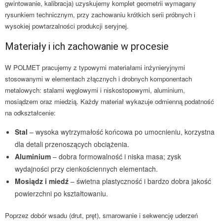
gwintowanie, kalibracja) uzyskujemy komplet geometrii wymagany
rysunkiem technicznym, przy zachowaniu krótkich serii próbnych i
wysokiej powtarzalności produkcji seryjnej.
Materiały i ich zachowanie w procesie
W POLMET pracujemy z typowymi materiałami inżynieryjnymi
stosowanymi w elementach złącznych i drobnych komponentach
metalowych: stalami węglowymi i niskostopowymi, aluminium,
mosiądzem oraz miedzią. Każdy materiał wykazuje odmienną podatność
na odkształcenie:
Stal
– wysoka wytrzymałość końcowa po umocnieniu, korzystna
dla detali przenoszących obciążenia.
Aluminium
– dobra formowalność i niska masa; zysk
wydajności przy cienkościennych elementach.
Mosiądz i miedź
– świetna plastyczność i bardzo dobra jakość
powierzchni po kształtowaniu.
Poprzez dobór wsadu (drut, pręt), smarowanie i sekwencję uderzeń