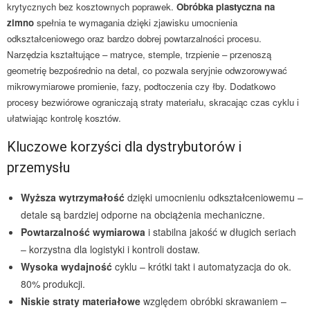
krytycznych bez kosztownych poprawek.
Obróbka plastyczna na
zimno
spełnia te wymagania dzięki zjawisku umocnienia
odkształceniowego oraz bardzo dobrej powtarzalności procesu.
Narzędzia kształtujące – matryce, stemple, trzpienie – przenoszą
geometrię bezpośrednio na detal, co pozwala seryjnie odwzorowywać
mikrowymiarowe promienie, fazy, podtoczenia czy łby. Dodatkowo
procesy bezwiórowe ograniczają straty materiału, skracając czas cyklu i
ułatwiając kontrolę kosztów.
Kluczowe korzyści dla dystrybutorów i
przemysłu
Wyższa wytrzymałość
dzięki umocnieniu odkształceniowemu –
detale są bardziej odporne na obciążenia mechaniczne.
Powtarzalność wymiarowa
i stabilna jakość w długich seriach
– korzystna dla logistyki i kontroli dostaw.
Wysoka wydajność
cyklu – krótki takt i automatyzacja do ok.
80% produkcji.
Niskie straty materiałowe
względem obróbki skrawaniem –