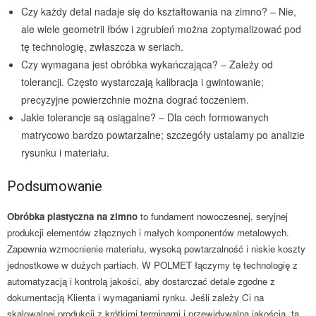
Czy każdy detal nadaje się do kształtowania na zimno? – Nie,
ale wiele geometrii łbów i zgrubień można zoptymalizować pod
tę technologię, zwłaszcza w seriach.
Czy wymagana jest obróbka wykańczająca? – Zależy od
tolerancji. Często wystarczają kalibracja i gwintowanie;
precyzyjne powierzchnie można dograć toczeniem.
Jakie tolerancje są osiągalne? – Dla cech formowanych
matrycowo bardzo powtarzalne; szczegóły ustalamy po analizie
rysunku i materiału.
Podsumowanie
Obróbka plastyczna na zimno
to fundament nowoczesnej, seryjnej
produkcji elementów złącznych i małych komponentów metalowych.
Zapewnia wzmocnienie materiału, wysoką powtarzalność i niskie koszty
jednostkowe w dużych partiach. W POLMET łączymy tę technologię z
automatyzacją i kontrolą jakości, aby dostarczać detale zgodne z
dokumentacją Klienta i wymaganiami rynku. Jeśli zależy Ci na
skalowalnej produkcji z krótkimi terminami i przewidywalną jakością, ta