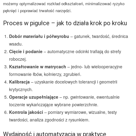
możemy optymalizować rozkład odkształceń, minimalizować ryzyko
pęknięć i poprawiać trwałość narzędzi.
Proces w pigułce – jak to działa krok po kroku
Dobór materiału i półwyrobu
– gatunek, twardość, średnica
wsadu.
Cięcie i podanie
– automatyczne odcinki trafiają do strefy
roboczej.
Kształtowanie w matrycach
– jedno- lub wielooperacyjne
formowanie łbów, kołnierzy, zgrubień.
Kalibracja
– uzyskanie docelowych tolerancji i geometrii
krytycznych.
Operacje uzupełniające
– np. gwintowanie, ewentualnie
toczenie wykańczające wybrane powierzchnie.
Kontrola jakości
– pomiary wymiarowe, wizualne, testy
twardości, analiza zgodności z rysunkiem.
Wydajność i automatyzacja w praktyce